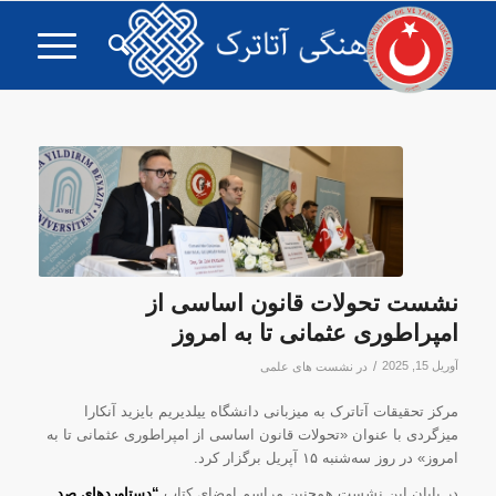
نشست تحولات قانون اساسی از
امپراطوری عثمانی تا به امروز
آوریل 15, 2025
/
در
نشست های علمی
مرکز تحقیقات آتاترک به میزبانی دانشگاه ییلدیریم بایزید آنکارا
میزگردی با عنوان «تحولات قانون اساسی از امپراطوری عثمانی تا به
امروز» در روز سه‌شنبه ۱۵ آپریل برگزار کرد.
در پایان این نشست همچنین مراسم امضای کتاب
“دستاوردهای صد