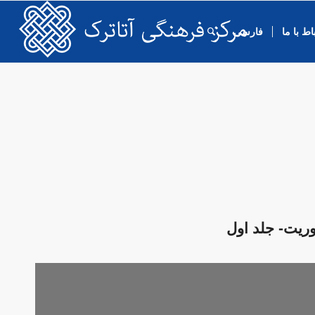
اط با ما
فارسی
یت- جلد اول