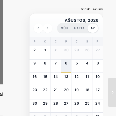
Etkinlik Takvimi
AĞUSTOS, 2026
›
‹
GÜN
HAFTA
AY
P
C
C
P
Ç
S
P
2
1
31
30
29
28
27
9
8
7
6
5
4
3
16
15
14
13
12
11
10
چهره های شاخص
23
22
21
20
19
18
17
موسیقی ترک در صدمین
اش
سال جمهوریت- جلد
دوم...
30
29
28
27
26
25
24