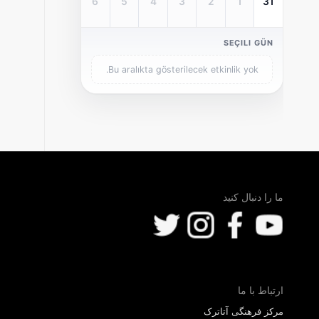
6
5
4
3
2
1
31
SEÇILI GÜN
Bu aralıkta gösterilecek etkinlik yok.
ما را دنبال کنید
ارتباط با ما
مرکز فرهنگی آتاترک