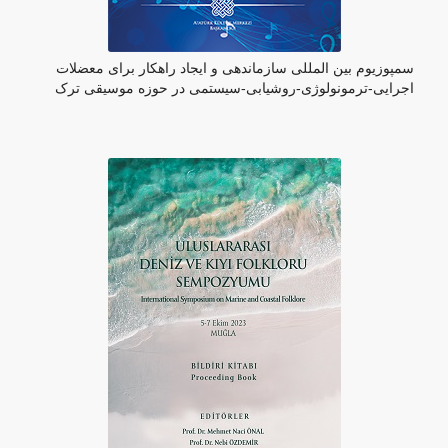
سمپوزیوم بین المللی سازماندهی و ایجاد راهکار برای معضلات
اجرایی-ترمونولوژی-روشیابی-سیستمی در حوزه موسیقی ترک