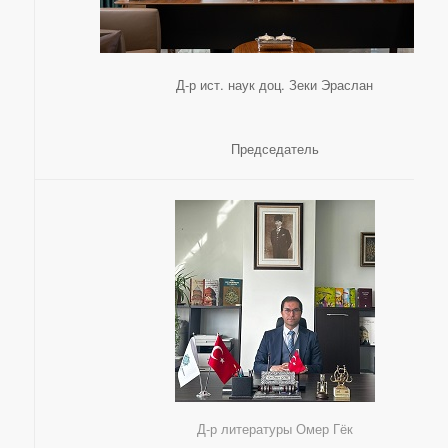
Д-р ист. наук доц. Зеки Эраслан
Председатель
Д-р литературы Омер Гёк