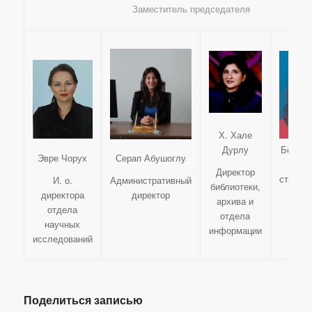
Заместитель председателя
Х. Хале
Бедрие
Дурлу
Эвре Чорух
Серап Абушоглу
Дире
Директор
страте
И. о.
Административный
библиотеки,
раз
директора
директор
архива и
отдела
отдела
научных
информации
исследований
Поделиться записью