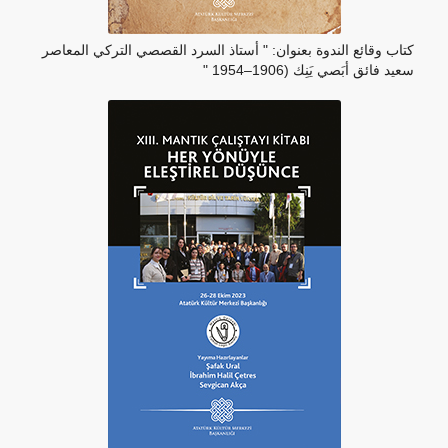
كتاب وقائع الندوة بعنوان: " أستاذ السرد القصصي التركي المعاصر
سعيد فائق أبَصي يَنِك (1906–1954 "