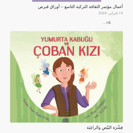
أعمال مؤتمر الثقافة التركية التاسع – أوراق قبرص
13 فبراير، 2024
&n…
قِشْرَة البَيْضِ والراعِيَة