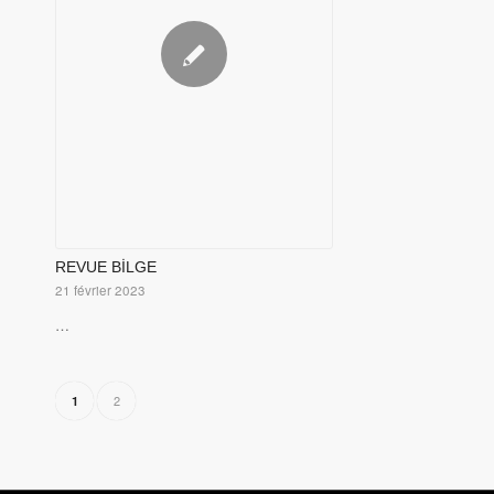
REVUE BİLGE
21 février 2023
…
2
1