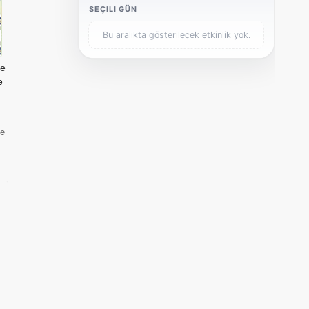
SEÇILI GÜN
Bu aralıkta gösterilecek etkinlik yok.
re
e
de