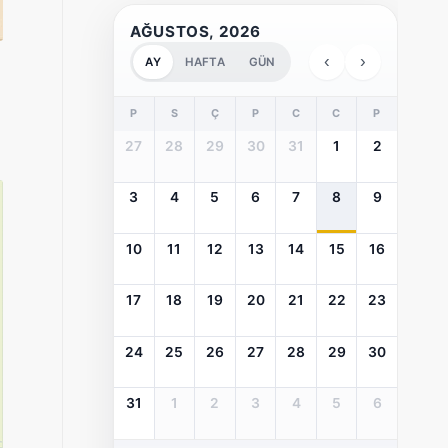
AĞUSTOS, 2026
‹
›
AY
HAFTA
GÜN
P
S
Ç
P
C
C
P
27
28
29
30
31
1
2
3
4
5
6
7
8
9
10
11
12
13
14
15
16
17
18
19
20
21
22
23
24
25
26
27
28
29
30
31
1
2
3
4
5
6