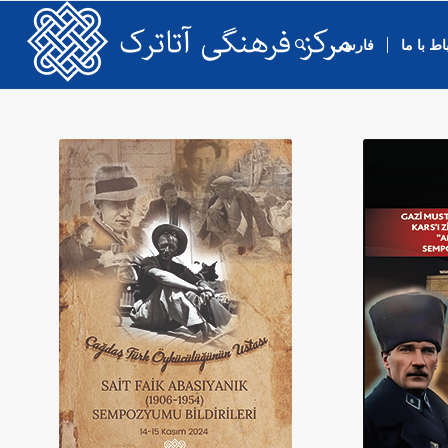
اط با ما
فارسی