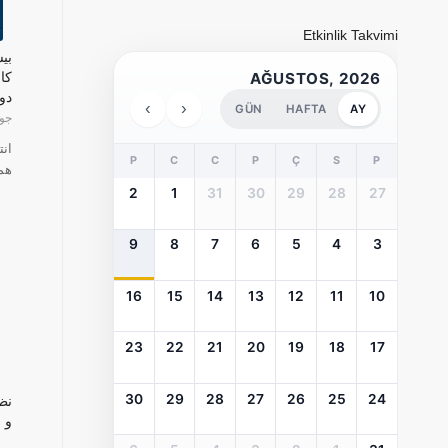
Etkinlik Takvimi
بی
AĞUSTOS, 2026
کا
دو
›
‹
GÜN
HAFTA
AY
جولای 
ان
P
C
C
P
Ç
S
P
هم
2
1
31
30
29
28
27
9
8
7
6
5
4
3
16
15
14
13
12
11
10
23
22
21
20
19
18
17
30
29
28
27
26
25
24
نظ
و 