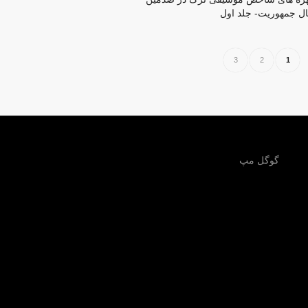
ل جمهوریت- جلد اول
3
2
1
گوگل مپ