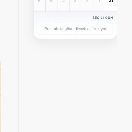
6
5
4
3
2
1
31
SEÇILI GÜN
Bu aralıkta gösterilecek etkinlik yok.