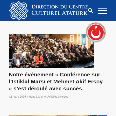
Notre événement « Conférence sur
l’İstiklal Marşı et Mehmet Akif Ersoy
» s’est déroulé avec succès.
/
12 mars 2025
dans
à la une
,
Activités diverses