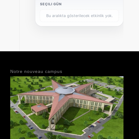
SEÇILI GÜN
Bu aralıkta gösterilecek etkinlik yok.
Notre nouveau campus