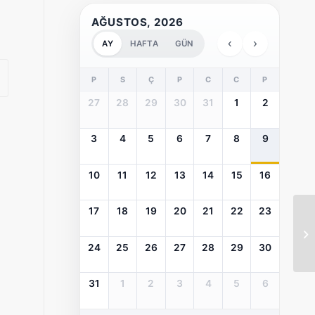
AĞUSTOS, 2026
‹
›
AY
HAFTA
GÜN
P
S
Ç
P
C
C
P
27
28
29
30
31
1
2
3
4
5
6
7
8
9
10
11
12
13
14
15
16
17
18
19
20
21
22
23
À 
Sa
24
25
26
27
28
29
30
31
1
2
3
4
5
6