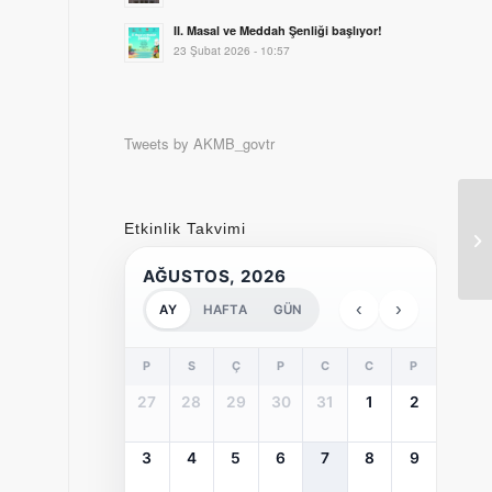
II. Masal ve Meddah Şenliği başlıyor!
23 Şubat 2026 - 10:57
Tweets by AKMB_govtr
Etkinlik Takvimi
20
AĞUSTOS, 2026
‹
›
AY
HAFTA
GÜN
P
S
Ç
P
C
C
P
27
28
29
30
31
1
2
3
4
5
6
7
8
9