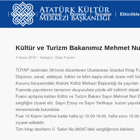
Anasayfa
Kurumsal
Projeler
Yayınlar
Etkinlikle
Kültür ve Turizm Bakanımız Mehmet Nuri
/
4 Kasım 2018
Kategori /
Kitap Fuarları
TÜYAP tarafından 38’incisi düzenlenen Uluslararası İstanbul Kitap Fua
Düşünce, sanat, edebiyat, folklor ve bilim başta olmak üzere millî kü
Kurumu bünyesindeki Atatürk Kültür Merkezi Başkanlığı da yayınları ile
Fuarında yayınlarının tamamını okuyuculara yüzde elli indirimli olarak
Fuarın açılışına katılan Kültür ve Turizm Bakanı Sayın Mehmet Nuri E
sergiliğini ziyaret etti. Sayın Ersoy ve Sayın Yerlikaya kurum yayınlar
temennisinde bulundular.
Fuar 10 Kasım tarihine kadar hafta içi 10.00-19.00, hafta sonu 10
ziyaret edilebilir.
Tüm kitap dostlarını II. Salon No:2603C’deki sergiliğimize bekleriz.