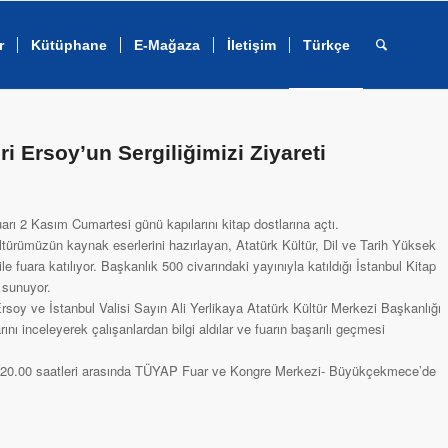
r
Kütüphane
E-Mağaza
İletişim
Türkçe
 Ersoy’un Sergiliğimizi Ziyareti
rı 2 Kasım Cumartesi günü kapılarını kitap dostlarına açtı.
ltürümüzün kaynak eserlerini hazırlayan, Atatürk Kültür, Dil ve Tarih Yüksek
 fuara katılıyor. Başkanlık 500 civarındaki yayınıyla katıldığı İstanbul Kitap
 sunuyor.
rsoy ve İstanbul Valisi Sayın Ali Yerlikaya Atatürk Kültür Merkezi Başkanlığı
ını inceleyerek çalışanlardan bilgi aldılar ve fuarın başarılı geçmesi
.00-20.00 saatleri arasında TÜYAP Fuar ve Kongre Merkezi- Büyükçekmece’de