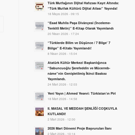
Türk Mutfağının Dijital Hafızası Kayıt Altında:
“Türk Mutfak Kültürü Dijital Atlası” Yayında!
18 Mayıs 2026 - 09:15
“Esad Muhlis Paşa Dîvânçesi (İnceleme-
Tenkitli Metin)” E-Kitap Olarak Yayımlandı
20 Nisan 2026 - 17:24
“Türklerde Bilim ve Düşünce / 7 Bilge’ 7
Bölge” E-Kitabı Yayımlandı!
8 Nisan 2026 - 15:04
Atatürk Kültür Merkezi Başkanlığınca
“Sabuncuoğlu Şerefeddin ve Mücerreb-
nâme”nin Genişletilmiş İkinci Baskısı
Yayımlandı.
24 Mart 2026 - 12:03
Yeni Yayın | Ahmed Yesevî: Türkistan’ın Pîri
18 Mart 2026 - 14:58
II. MASAL VE MEDDAH ŞENLİĞİ COŞKUYLA
KUTLANDI!
2 Mart 2026 - 12:00
2026 Mart Dönemi Proje Başvuruları İlanı
2 Mart 2026 - 10:14