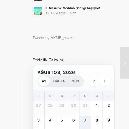
II. Masal ve Meddah Şenliği başlıyor!
23 Şubat 2026 - 10:57
Tweets by AKMB_govtr
“T
Etkinlik Takvimi
Rus
AĞUSTOS, 2026
‹
›
AY
HAFTA
GÜN
P
S
Ç
P
C
C
P
27
28
29
30
31
1
2
3
4
5
6
7
8
9