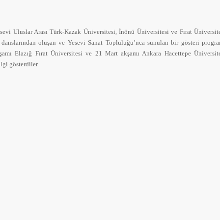
vi Uluslar Arası Türk-Kazak Üniversitesi, İnönü Üniversitesi ve Fırat Üniversit
k danslarından oluşan ve Yesevi Sanat Topluluğu’nca sunulan bir gösteri progr
amı Elazığ Fırat Üniversitesi ve 21 Mart akşamı Ankara Hacettepe Üniversit
gi gösterdiler.