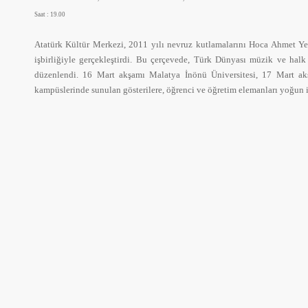
Saat : 19.00
Atatürk Kültür Merkezi, 2011 yılı nevruz kutlamalarını Hoca Ahmet Yese
işbirliğiyle gerçekleştirdi. Bu çerçevede, Türk Dünyası müzik ve hal
düzenlendi. 16 Mart akşamı Malatya İnönü Üniversitesi, 17 Mart akş
kampüslerinde sunulan gösterilere, öğrenci ve öğretim elemanları yoğun il