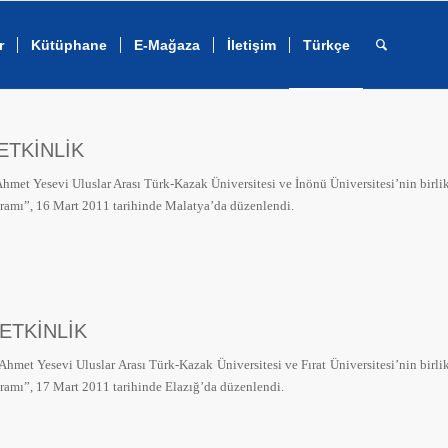
r
Kütüphane
E-Mağaza
İletişim
Türkçe
 ETKİNLİK
met Yesevi Uluslar Arası Türk-Kazak Üniversitesi ve İnönü Üniversitesi’nin birli
amı”, 16 Mart 2011 tarihinde Malatya’da düzenlendi.
. ETKİNLİK
met Yesevi Uluslar Arası Türk-Kazak Üniversitesi ve Fırat Üniversitesi’nin birli
amı”, 17 Mart 2011 tarihinde Elazığ’da düzenlendi.