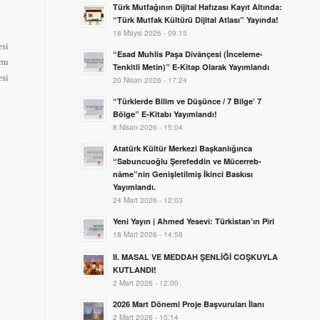
Türk Mutfağının Dijital Hafızası Kayıt Altında:
“Türk Mutfak Kültürü Dijital Atlası” Yayında!
18 Mayıs 2026 - 09:15
esi
“Esad Muhlis Paşa Dîvânçesi (İnceleme-
amı
Tenkitli Metin)” E-Kitap Olarak Yayımlandı
esi
20 Nisan 2026 - 17:24
“Türklerde Bilim ve Düşünce / 7 Bilge’ 7
Bölge” E-Kitabı Yayımlandı!
8 Nisan 2026 - 15:04
Atatürk Kültür Merkezi Başkanlığınca
“Sabuncuoğlu Şerefeddin ve Mücerreb-
nâme”nin Genişletilmiş İkinci Baskısı
Yayımlandı.
24 Mart 2026 - 12:03
Yeni Yayın | Ahmed Yesevî: Türkistan’ın Pîri
18 Mart 2026 - 14:58
II. MASAL VE MEDDAH ŞENLİĞİ COŞKUYLA
KUTLANDI!
2 Mart 2026 - 12:00
2026 Mart Dönemi Proje Başvuruları İlanı
2 Mart 2026 - 10:14