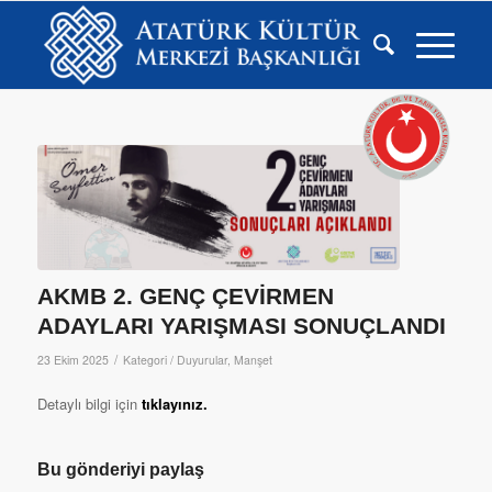
AKMB 2. GENÇ ÇEVİRMEN
ADAYLARI YARIŞMASI SONUÇLANDI
/
23 Ekim 2025
Kategori /
Duyurular
,
Manşet
Detaylı bilgi için
tıklayınız.
Bu gönderiyi paylaş