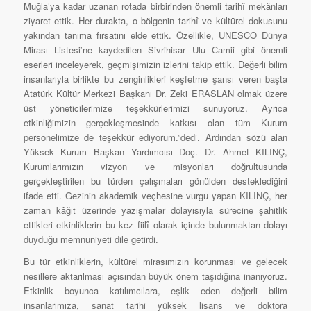
Muğla’ya kadar uzanan rotada birbirinden önemli tarihî mekânları
ziyaret ettik. Her durakta, o bölgenin tarihî ve kültürel dokusunu
yakından tanıma fırsatını elde ettik. Özellikle, UNESCO Dünya
Mirası Listesi’ne kaydedilen Sivrihisar Ulu Camii gibi önemli
eserleri inceleyerek, geçmişimizin izlerini takip ettik. Değerli bilim
insanlarıyla birlikte bu zenginlikleri keşfetme şansı veren başta
Atatürk Kültür Merkezi Başkanı Dr. Zeki ERASLAN olmak üzere
üst yöneticilerimize teşekkürlerimizi sunuyoruz. Ayrıca
etkinliğimizin gerçekleşmesinde katkısı olan tüm Kurum
personelimize de teşekkür ediyorum.”dedi. Ardından sözü alan
Yüksek Kurum Başkan Yardımcısı Doç. Dr. Ahmet KILINÇ,
Kurumlarımızın vizyon ve misyonları doğrultusunda
gerçekleştirilen bu türden çalışmaları gönülden desteklediğini
ifade etti. Gezinin akademik veçhesine vurgu yapan KILINÇ, her
zaman kâğıt üzerinde yazışmalar dolayısıyla sürecine şahitlik
ettikleri etkinliklerin bu kez fiilî olarak içinde bulunmaktan dolayı
duyduğu memnuniyeti dile getirdi.
Bu tür etkinliklerin, kültürel mirasımızın korunması ve gelecek
nesillere aktarılması açısından büyük önem taşıdığına inanıyoruz.
Etkinlik boyunca katılımcılara, eşlik eden değerli bilim
insanlarımıza, sanat tarihi yüksek lisans ve doktora