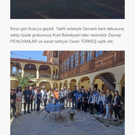
İkinci gün Kula’ya geçildi. Tarihî evleriyle Osmanlı kent dokusuna
sahip ilçede grubumuza Kula Belediyesi’nden restoratör Zeynep
PEHLİVANLAR ve sanat tarihçisi Ceren TÜRKEŞ eşlik etti.