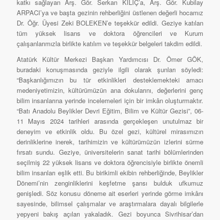
katkı sağlayan Arş. Gör. Serkan KILIÇ’a, Arş. Gör. Kubilay
ARPACI’ya ve başta gezinin rehberliğini üstlenen değerli hocamız
Dr. Öğr. Üyesi Zeki BOLEKEN’e teşekkür edildi. Geziye katılan
tüm yüksek lisans ve doktora öğrencileri ve Kurum
çalışanlarımızla birlikte katılım ve teşekkür belgeleri takdim edildi.
Atatürk Kültür Merkezi Başkan Yardımcısı Dr. Ömer GÖK,
buradaki konuşmasında geziyle ilgili olarak şunları söyledi:
“Başkanlığımızın bu tür etkinlikleri desteklemekteki amacı
medeniyetimizin, kültürümüzün ana dokularını, değerlerini genç
bilim insanlarına yerinde incelemeleri için bir imkân oluşturmaktır.
“Batı Anadolu Beylikler Devri Eğitim, Bilim ve Kültür Gezisi”, 06-
11 Mayıs 2024 tarihleri arasında gerçekleşen unutulmaz bir
deneyim ve etkinlik oldu. Bu özel gezi, kültürel mirasımızın
derinliklerine inerek, tarihimizin ve kültürümüzün izlerini sürme
fırsatı sundu. Geziye, üniversitelerin sanat tarihi bölümlerinden
seçilmiş 22 yüksek lisans ve doktora öğrencisiyle birlikte önemli
bilim insanları eşlik etti. Bu birikimli ekibin rehberliğinde, Beylikler
Dönemi’nin zenginliklerini keşfetme şansı bulduk ufkumuz
genişledi. Söz konusu döneme ait eserleri yerinde görme imkânı
sayesinde, bilimsel çalışmalar ve araştırmalara dayalı bilgilerle
yepyeni bakış açıları yakaladık. Gezi boyunca Sivrihisar’dan