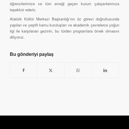
öğrencilerimize ve tüm emeği geçen kurum çalışanlarımıza
teşekkür ederiz.
Atatürk Kültür Merkezi Başkanlığı’nın öz görevi doğrultusunda
yapılan ve çeşitli kamu kuruluşları ve akademik çevrelerce yoğun
ilgi ile karşılanan gezinin, bu türden programlara örnek olmasını
diliyoruz.
Bu gönderiyi paylaş