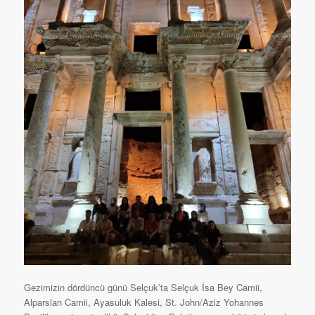
Gezimizin dördüncü günü Selçuk’ta Selçuk İsa Bey Camii,
Alparslan Camii, Ayasuluk Kalesi, St. John/Aziz Yohannes