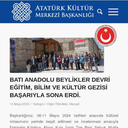
BATI ANADOLU BEYLİKLER DEVRİ
EĞİTİM, BİLİM VE KÜLTÜR GEZİSİ
BAŞARIYLA SONA ERDİ.
/
14 Mayıs 2024
Kategori /
Diğer Etkinlikler
,
Manşet
Başkanlığımız, 06-11 Mayıs 2024 tarihleri arasında kültürel
mirasımızın yerinde tespit edilmesi ve incelenmesi amacıyla
Eskişehir, Kütahya, Afyon, Kula, İzmir, Tire, Birgi, Selçuk, Muğla