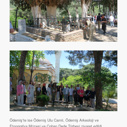
Ödemiş’te ise Ödemiş Ulu Camii, Ödemiş Arkeoloji ve
Etnografya Müzesi ve Çoban Dede Türbesi ziyaret edildi.