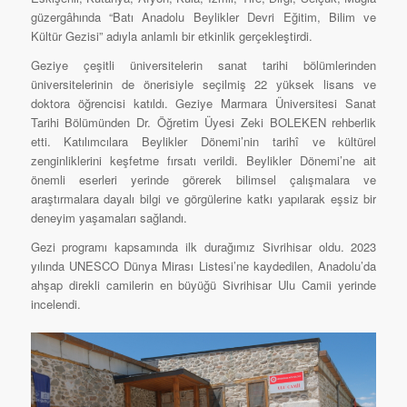
güzergâhında “Batı Anadolu Beylikler Devri Eğitim, Bilim ve
Kültür Gezisi” adıyla anlamlı bir etkinlik gerçekleştirdi.
Geziye çeşitli üniversitelerin sanat tarihi bölümlerinden
üniversitelerinin de önerisiyle seçilmiş 22 yüksek lisans ve
doktora öğrencisi katıldı. Geziye Marmara Üniversitesi Sanat
Tarihi Bölümünden Dr. Öğretim Üyesi Zeki BOLEKEN rehberlik
etti. Katılımcılara Beylikler Dönemi’nin tarihî ve kültürel
zenginliklerini keşfetme fırsatı verildi. Beylikler Dönemi’ne ait
önemli eserleri yerinde görerek bilimsel çalışmalara ve
araştırmalara dayalı bilgi ve görgülerine katkı yapılarak eşsiz bir
deneyim yaşamaları sağlandı.
Gezi programı kapsamında ilk durağımız Sivrihisar oldu. 2023
yılında UNESCO Dünya Mirası Listesi’ne kaydedilen, Anadolu’da
ahşap direkli camilerin en büyüğü Sivrihisar Ulu Camii yerinde
incelendi.