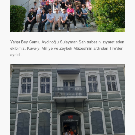
Yahşi Bey Camii, Aydınoğlu Süleyman Şah türbesini ziyaret eden
ekibimiz, Kuva-yı Milliye ve Zeybek Müzesi’nin ardından Tire’den
ayrıldı.