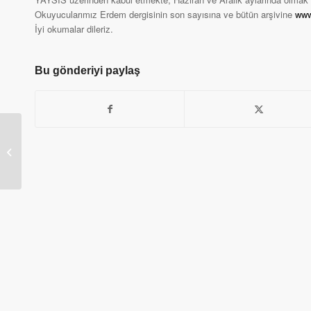
Okuyucularımız Erdem dergisinin son sayısına ve bütün arşivine
www
İyi okumalar dileriz.
Bu gönderiyi paylaş
Atatürk Kültür Merkezi
Başkanlığı Beş Eserini
Okurları İle Yeniden...