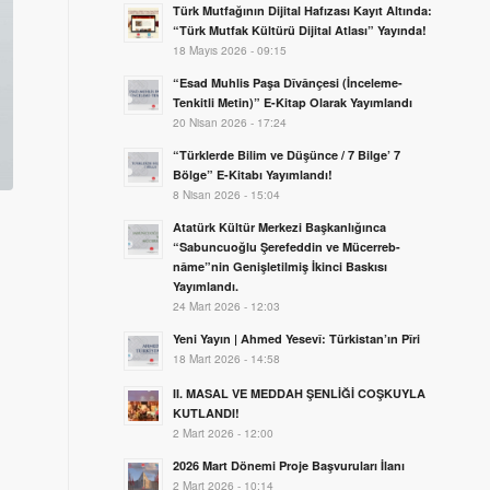
Türk Mutfağının Dijital Hafızası Kayıt Altında:
“Türk Mutfak Kültürü Dijital Atlası” Yayında!
18 Mayıs 2026 - 09:15
“Esad Muhlis Paşa Dîvânçesi (İnceleme-
Tenkitli Metin)” E-Kitap Olarak Yayımlandı
20 Nisan 2026 - 17:24
“Türklerde Bilim ve Düşünce / 7 Bilge’ 7
Bölge” E-Kitabı Yayımlandı!
8 Nisan 2026 - 15:04
Atatürk Kültür Merkezi Başkanlığınca
“Sabuncuoğlu Şerefeddin ve Mücerreb-
nâme”nin Genişletilmiş İkinci Baskısı
Yayımlandı.
24 Mart 2026 - 12:03
Yeni Yayın | Ahmed Yesevî: Türkistan’ın Pîri
18 Mart 2026 - 14:58
II. MASAL VE MEDDAH ŞENLİĞİ COŞKUYLA
KUTLANDI!
2 Mart 2026 - 12:00
2026 Mart Dönemi Proje Başvuruları İlanı
2 Mart 2026 - 10:14