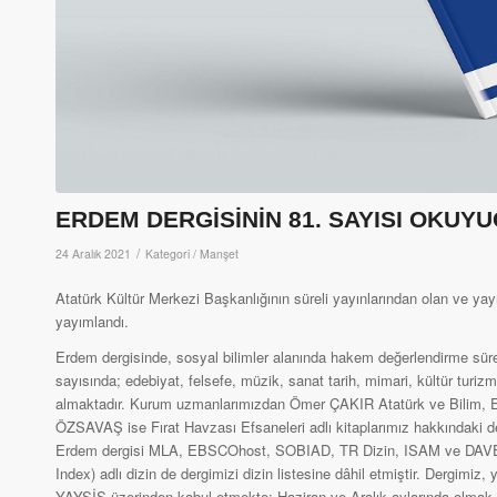
ERDEM DERGİSİNİN 81. SAYISI OKUY
/
24 Aralık 2021
Kategori /
Manşet
Atatürk Kültür Merkezi Başkanlığının süreli yayınlarından olan ve yay
yayımlandı.
Erdem dergisinde, sosyal bilimler alanında hakem değerlendirme sür
sayısında; edebiyat, felsefe, müzik, sanat tarih, mimari, kültür turi
almaktadır. Kurum uzmanlarımızdan Ömer ÇAKIR Atatürk ve Bilim, E
ÖZSAVAŞ ise Fırat Havzası Efsaneleri adlı kitaplarımız hakkındaki d
Erdem dergisi MLA, EBSCOhost, SOBIAD, TR Dizin, ISAM ve DAVET t
Index) adlı dizin de dergimizi dizin listesine dâhil etmiştir. Dergimiz
YAYSİS üzerinden kabul etmekte; Haziran ve Aralık aylarında olmak ü