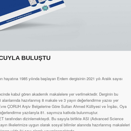
UCUYLA BULUŞTU
ın hayatına 1985 yılında başlayan Erdem dergisinin 2021 yılı Aralık sayısı
ecinde kabul gören akademik makalelere yer verilmektedir. Derginin bu
zmi alanlarında hazırlanmış 8 makale ve 3 yayın değerlendirme yazısı yer
vre ÇORUH Arşiv Belgelerine Göre Sultan Ahmed Külliyesi ve İnşâsı, Oya
eğerlendirme yazılarıyla 81. sayımıza katkıda bulunmuştur.
arafından dizinlemekteydi. Bu sayıyla birlikte ASI (Advanced Science
, yayın ilkelerimize uygun olarak sosyal bilimler alanında hazırlanmış makaleleri
zere yılda iki sayı olarak yayımlanmaktadır.