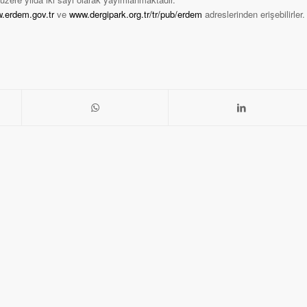
.erdem.gov.tr
ve
www.dergipark.org.tr/tr/pub/erdem
adreslerinden erişebilirler.