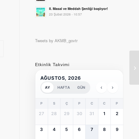
II. Masal ve Meddah Şenliği başlıyor!
23 Şubat 2026 - 10:57
Tweets by AKMB_govtr
Etkinlik Takvimi
AĞUSTOS, 2026
‹
›
AY
HAFTA
GÜN
P
S
Ç
P
C
C
P
27
28
29
30
31
1
2
3
4
5
6
7
8
9