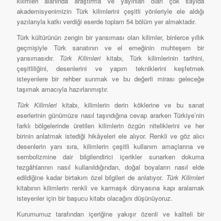
kilimleri alanında araştırma ve yayınları olan çok sayıda
akademisyenimizin Türk kilimlerini çeşitli yönleriyle ele aldığı
yazılarıyla katkı verdiği eserde toplam 54 bölüm yer almaktadır.
Türk kültürünün zengin bir yansıması olan kilimler, binlerce yıllık
geçmişiyle Türk sanatının ve el emeğinin muhteşem bir
yansımasıdır.
Türk Kilimleri
kitabı, Türk kilimlerinin tarihini,
çeşitliliğini, desenlerini ve yapım tekniklerini keşfetmek
isteyenlere bir rehber sunmak ve bu değerli mirası geleceğe
taşımak amacıyla hazırlanmıştır.
Türk Kilimleri
kitabı, kilimlerin derin köklerine ve bu sanat
eserlerinin günümüze nasıl taşındığına cevap ararken Türkiye’nin
farklı bölgelerinde üretilen kilimlerin özgün niteliklerini ve her
birinin anlatmak istediği hikâyeleri ele alıyor. Renkli ve göz alıcı
desenlerin yanı sıra, kilimlerin çeşitli kullanım amaçlarına ve
sembolizmine dair bilgilendirici içerikler sunarken dokuma
tezgâhlarının nasıl kullanıldığından, doğal boyaların nasıl elde
edildiğine kadar birtakım özel bilgileri de anlatıyor.
Türk Kilimleri
kitabının kilimlerin renkli ve karmaşık dünyasına kapı aralamak
isteyenler için bir başucu kitabı olacağını düşünüyoruz.
Kurumumuz tarafından içeriğine yakışır özenli ve kaliteli bir