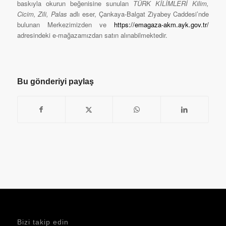
baskıyla okurun beğenisine sunulan
TÜRK KİLİMLERİ Kilim,
Cicim, Zili, Palas
adlı eser, Çankaya-Balgat Ziyabey Caddesi’nde
bulunan Merkezimizden ve
https://emagaza-akm.ayk.gov.tr/
adresindeki e-mağazamızdan satın alınabilmektedir.
Bu gönderiyi paylaş
Bizi takip edin