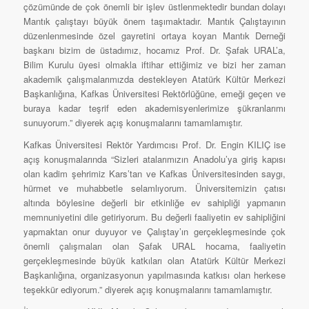
çözümünde de çok önemli bir işlev üstlenmektedir bundan dolayı
Mantık çalıştayı büyük önem taşımaktadır. Mantık Çalıştayının
düzenlenmesinde özel gayretini ortaya koyan Mantık Derneği
başkanı bizim de üstadımız, hocamız Prof. Dr. Şafak URAL’a,
Bilim Kurulu üyesi olmakla iftihar ettiğimiz ve bizi her zaman
akademik çalışmalarımızda destekleyen Atatürk Kültür Merkezi
Başkanlığına, Kafkas Üniversitesi Rektörlüğüne, emeği geçen ve
buraya kadar teşrif eden akademisyenlerimize şükranlarımı
sunuyorum.” diyerek açış konuşmalarını tamamlamıştır.
Kafkas Üniversitesi Rektör Yardımcısı Prof. Dr. Engin KILIÇ ise
açış konuşmalarında “Sizleri atalarımızın Anadolu’ya giriş kapısı
olan kadim şehrimiz Kars’tan ve Kafkas Üniversitesinden saygı,
hürmet ve muhabbetle selamlıyorum. Üniversitemizin çatısı
altında böylesine değerli bir etkinliğe ev sahipliği yapmanın
memnuniyetini dile getiriyorum. Bu değerli faaliyetin ev sahipliğini
yapmaktan onur duyuyor ve Çalıştay’ın gerçekleşmesinde çok
önemli çalışmaları olan Şafak URAL hocama, faaliyetin
gerçekleşmesinde büyük katkıları olan Atatürk Kültür Merkezi
Başkanlığına, organizasyonun yapılmasında katkısı olan herkese
teşekkür ediyorum.” diyerek açış konuşmalarını tamamlamıştır.