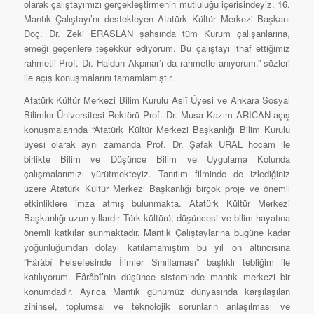
olarak çalıştayımızı gerçekleştirmenin mutluluğu içerisindeyiz. 16.
Mantık Çalıştayı’nı destekleyen Atatürk Kültür Merkezi Başkanı
Doç. Dr. Zeki ERASLAN şahsında tüm Kurum çalışanlarına,
emeği geçenlere teşekkür ediyorum. Bu çalıştayı ithaf ettiğimiz
rahmetli Prof. Dr. Haldun Akpınar’ı da rahmetle anıyorum.” sözleri
ile açış konuşmalarını tamamlamıştır.
Atatürk Kültür Merkezi Bilim Kurulu Aslî Üyesi ve Ankara Sosyal
Bilimler Üniversitesi Rektörü Prof. Dr. Musa Kazım ARICAN açış
konuşmalarında “Atatürk Kültür Merkezi Başkanlığı Bilim Kurulu
üyesi olarak aynı zamanda Prof. Dr. Şafak URAL hocam ile
birlikte Bilim ve Düşünce Bilim ve Uygulama Kolunda
çalışmalarımızı yürütmekteyiz. Tanıtım filminde de izlediğiniz
üzere Atatürk Kültür Merkezi Başkanlığı birçok proje ve önemli
etkinliklere imza atmış bulunmakta. Atatürk Kültür Merkezi
Başkanlığı uzun yıllardır Türk kültürü, düşüncesi ve bilim hayatına
önemli katkılar sunmaktadır. Mantık Çalıştaylarına bugüne kadar
yoğunluğumdan dolayı katılamamıştım bu yıl on altıncısına
“Fârâbî Felsefesinde İlimler Sınıflaması” başlıklı tebliğim ile
katılıyorum. Fârâbî’nin düşünce sisteminde mantık merkezi bir
konumdadır. Ayrıca Mantık günümüz dünyasında karşılaşılan
zihinsel, toplumsal ve teknolojik sorunların anlaşılması ve