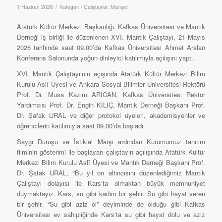
/
1 Haziran 2026
Kategori /
Çalıştaylar
,
Manşet
Atatürk Kültür Merkezi Başkanlığı, Kafkas Üniversitesi ve Mantık
Derneği iş birliği ile düzenlenen XVI. Mantık Çalıştayı, 21 Mayıs
2026 tarihinde saat 09.00’da Kafkas Üniversitesi Ahmet Arslan
Konferans Salonunda yoğun dinleyici katılımıyla açılışını yaptı.
XVI. Mantık Çalıştayı’nın açışında Atatürk Kültür Merkezi Bilim
Kurulu Aslî Üyesi ve Ankara Sosyal Bilimler Üniversitesi Rektörü
Prof. Dr. Musa Kazım ARICAN, Kafkas Üniversitesi Rektör
Yardımcısı Prof. Dr. Engin KILIÇ, Mantık Derneği Başkanı Prof.
Dr. Şafak URAL ve diğer protokol üyeleri, akademisyenler ve
öğrencilerin katılımıyla saat 09.00’da başladı.
Saygı Duruşu ve İstiklal Marşı ardından Kurumumuz tanıtım
filminin gösterimi ile başlayan çalıştayın açılışında Atatürk Kültür
Merkezi Bilim Kurulu Aslî Üyesi ve Mantık Derneği Başkanı Prof.
Dr. Şafak URAL, “Bu yıl on altıncısını düzenlediğimiz Mantık
Çalıştayı dolayısı ile Kars’ta olmaktan büyük memnuniyet
duymaktayız. Kars, su gibi kadim bir şehir. Su gibi hayat veren
bir şehir. “Su gibi aziz ol” deyiminde de olduğu gibi Kafkas
Üniversitesi ev sahipliğinde Kars’ta su gibi hayat dolu ve aziz