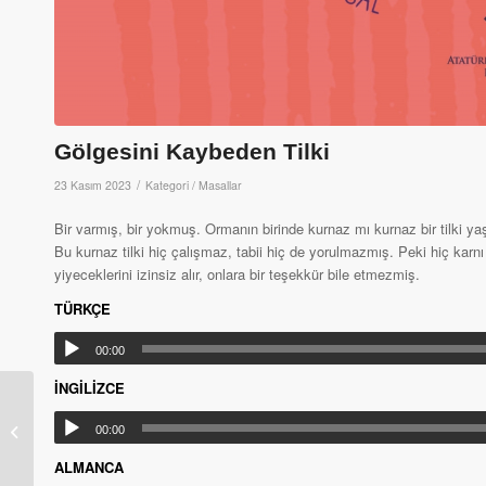
Gölgesini Kaybeden Tilki
/
23 Kasım 2023
Kategori /
Masallar
Bir varmış, bir yokmuş. Ormanın birinde kurnaz mı kurnaz bir tilki ya
Bu kurnaz tilki hiç çalışmaz, tabii hiç de yorulmazmış. Peki hiç karnı 
yiyeceklerini izinsiz alır, onlara bir teşekkür bile etmezmiş.
TÜRKÇE
00:00
İNGİLİZCE
Deniz Kızı
00:00
ALMANCA