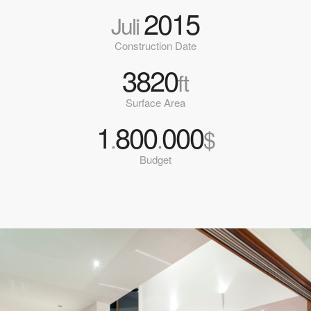
2015
Juli
Construction Date
3820
ft
Surface Area
1
800
000
.
.
$
Budget