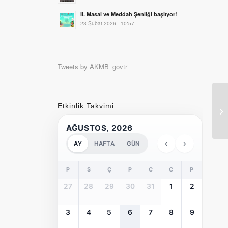
II. Masal ve Meddah Şenliği başlıyor!
23 Şubat 2026 - 10:57
Tweets by AKMB_govtr
Etkinlik Takvimi
20
AĞUSTOS, 2026
‹
›
AY
HAFTA
GÜN
P
S
Ç
P
C
C
P
27
28
29
30
31
1
2
3
4
5
6
7
8
9