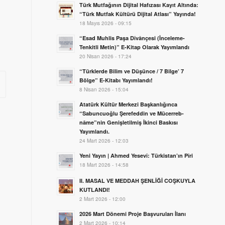
Türk Mutfağının Dijital Hafızası Kayıt Altında:
“Türk Mutfak Kültürü Dijital Atlası” Yayında!
18 Mayıs 2026 - 09:15
“Esad Muhlis Paşa Dîvânçesi (İnceleme-
Tenkitli Metin)” E-Kitap Olarak Yayımlandı
20 Nisan 2026 - 17:24
“Türklerde Bilim ve Düşünce / 7 Bilge’ 7
Bölge” E-Kitabı Yayımlandı!
8 Nisan 2026 - 15:04
Atatürk Kültür Merkezi Başkanlığınca
“Sabuncuoğlu Şerefeddin ve Mücerreb-
nâme”nin Genişletilmiş İkinci Baskısı
Yayımlandı.
24 Mart 2026 - 12:03
Yeni Yayın | Ahmed Yesevî: Türkistan’ın Pîri
18 Mart 2026 - 14:58
II. MASAL VE MEDDAH ŞENLİĞİ COŞKUYLA
KUTLANDI!
2 Mart 2026 - 12:00
2026 Mart Dönemi Proje Başvuruları İlanı
2 Mart 2026 - 10:14