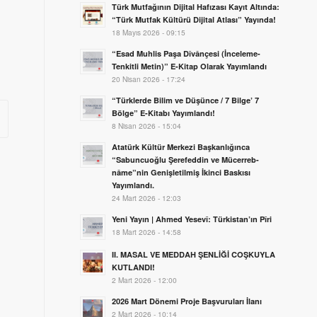
Türk Mutfağının Dijital Hafızası Kayıt Altında:
“Türk Mutfak Kültürü Dijital Atlası” Yayında!
18 Mayıs 2026 - 09:15
“Esad Muhlis Paşa Dîvânçesi (İnceleme-
Tenkitli Metin)” E-Kitap Olarak Yayımlandı
20 Nisan 2026 - 17:24
“Türklerde Bilim ve Düşünce / 7 Bilge’ 7
Bölge” E-Kitabı Yayımlandı!
8 Nisan 2026 - 15:04
Atatürk Kültür Merkezi Başkanlığınca
“Sabuncuoğlu Şerefeddin ve Mücerreb-
nâme”nin Genişletilmiş İkinci Baskısı
Yayımlandı.
24 Mart 2026 - 12:03
Yeni Yayın | Ahmed Yesevî: Türkistan’ın Pîri
18 Mart 2026 - 14:58
II. MASAL VE MEDDAH ŞENLİĞİ COŞKUYLA
KUTLANDI!
2 Mart 2026 - 12:00
2026 Mart Dönemi Proje Başvuruları İlanı
2 Mart 2026 - 10:14