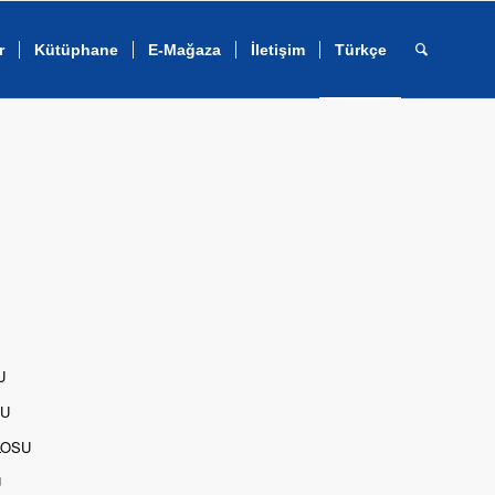
r
Kütüphane
E-Mağaza
İletişim
Türkçe
U
SU
LOSU
U