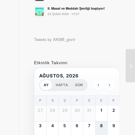
II. Masal ve Meddah Şenliği başlıyor!
23 Şubat 2026 - 10:57
Tweets by AKMB_govtr
Etkinlik Takvimi
20
AĞUSTOS, 2026
‹
›
AY
HAFTA
GÜN
P
S
Ç
P
C
C
P
27
28
29
30
31
1
2
3
4
5
6
7
8
9