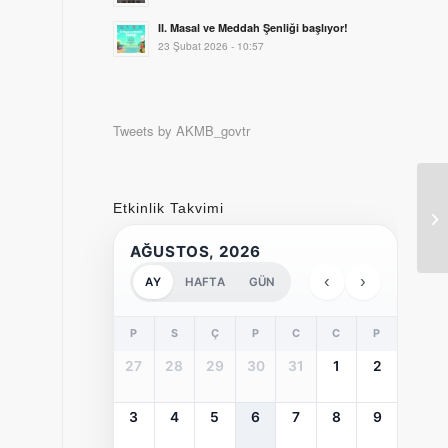
II. Masal ve Meddah Şenliği başlıyor!
23 Şubat 2026 - 10:57
Tweets by AKMB_govtr
Etkinlik Takvimi
20
AĞUSTOS, 2026
‹
›
AY
HAFTA
GÜN
P
S
Ç
P
C
C
P
27
28
29
30
31
1
2
3
4
5
6
7
8
9