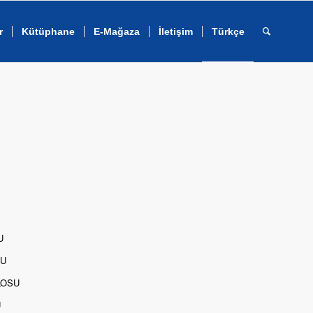
r
Kütüphane
E-Mağaza
İletişim
Türkçe
U
SU
LOSU
U