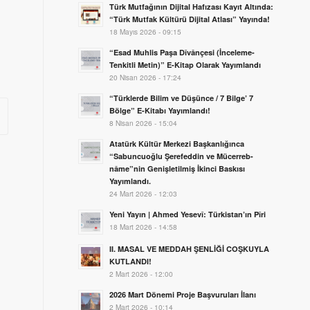
Türk Mutfağının Dijital Hafızası Kayıt Altında:
“Türk Mutfak Kültürü Dijital Atlası” Yayında!
18 Mayıs 2026 - 09:15
“Esad Muhlis Paşa Dîvânçesi (İnceleme-
Tenkitli Metin)” E-Kitap Olarak Yayımlandı
20 Nisan 2026 - 17:24
“Türklerde Bilim ve Düşünce / 7 Bilge’ 7
Bölge” E-Kitabı Yayımlandı!
8 Nisan 2026 - 15:04
Atatürk Kültür Merkezi Başkanlığınca
“Sabuncuoğlu Şerefeddin ve Mücerreb-
nâme”nin Genişletilmiş İkinci Baskısı
Yayımlandı.
24 Mart 2026 - 12:03
Yeni Yayın | Ahmed Yesevî: Türkistan’ın Pîri
18 Mart 2026 - 14:58
II. MASAL VE MEDDAH ŞENLİĞİ COŞKUYLA
KUTLANDI!
2 Mart 2026 - 12:00
2026 Mart Dönemi Proje Başvuruları İlanı
2 Mart 2026 - 10:14