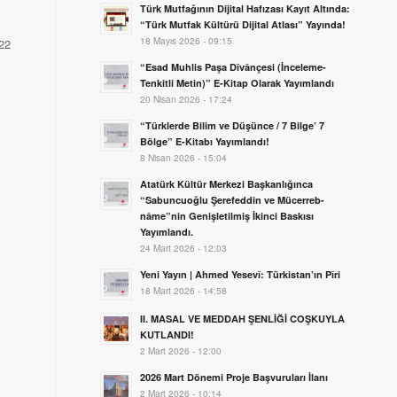
Türk Mutfağının Dijital Hafızası Kayıt Altında:
“Türk Mutfak Kültürü Dijital Atlası” Yayında!
18 Mayıs 2026 - 09:15
022
“Esad Muhlis Paşa Dîvânçesi (İnceleme-
Tenkitli Metin)” E-Kitap Olarak Yayımlandı
20 Nisan 2026 - 17:24
“Türklerde Bilim ve Düşünce / 7 Bilge’ 7
Bölge” E-Kitabı Yayımlandı!
8 Nisan 2026 - 15:04
Atatürk Kültür Merkezi Başkanlığınca
“Sabuncuoğlu Şerefeddin ve Mücerreb-
nâme”nin Genişletilmiş İkinci Baskısı
Yayımlandı.
24 Mart 2026 - 12:03
Yeni Yayın | Ahmed Yesevî: Türkistan’ın Pîri
18 Mart 2026 - 14:58
II. MASAL VE MEDDAH ŞENLİĞİ COŞKUYLA
KUTLANDI!
2 Mart 2026 - 12:00
2026 Mart Dönemi Proje Başvuruları İlanı
2 Mart 2026 - 10:14