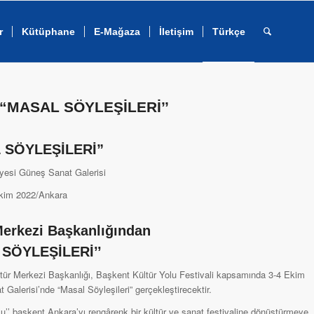
r
Kütüphane
E-Mağaza
İletişim
Türkçe
n “MASAL SÖYLEŞİLERİ’’
 SÖYLEŞİLERİ”
iyesi Güneş Sanat Galerisi
kim 2022/Ankara
Merkezi Başkanlığından
SÖYLEŞİLERİ’’
ltür Merkezi Başkanlığı, Başkent Kültür Yolu Festivali kapsamında 3-4 Ekim
 Galerisi’nde “Masal Söyleşileri” gerçekleştirecektir.
u’’ başkent Ankara’yı rengârenk bir kültür ve sanat festivaline dönüştürmeye