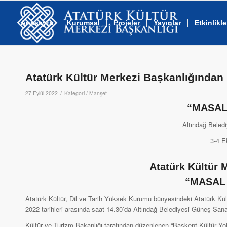
Anasayfa
Kurumsal
Projeler
Yayınlar
Etkinlikle
Atatürk Kültür Merkezi Başkanlığında
/
27 Eylül 2022
Kategori /
Manşet
“MASAL
Altındağ Beled
3-4 E
Atatürk Kültür 
“MASAL 
Atatürk Kültür, Dil ve Tarih Yüksek Kurumu bünyesindeki Atatürk Kü
2022 tarihleri arasında saat 14.30’da Altındağ Belediyesi Güneş Sanat
Kültür ve Turizm Bakanlığı tarafından düzenlenen “Başkent Kültür Yol