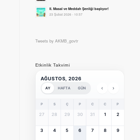
II. Masal ve Meddah Şenliği başlıyor!
23 Şubat 2026 - 10:57
Tweets by AKMB_govtr
Etkinlik Takvimi
AĞUSTOS, 2026
‹
›
AY
HAFTA
GÜN
P
S
Ç
P
C
C
P
27
28
29
30
31
1
2
3
4
5
6
7
8
9