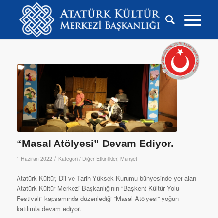
“Masal Atölyesi” Devam Ediyor.
/
1 Haziran 2022
Kategori /
Diğer Etkinlikler
,
Manşet
Atatürk Kültür, Dil ve Tarih Yüksek Kurumu bünyesinde yer alan
Atatürk Kültür Merkezi Başkanlığının “Başkent Kültür Yolu
Festivali” kapsamında düzenlediği “Masal Atölyesi” yoğun
katılımla devam ediyor.