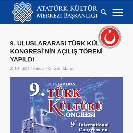
9. ULUSLARARASI TÜRK KÜLTÜRÜ
KONGRESİ’NİN AÇILIŞ TÖRENİ
YAPILDI
/
22 Ekim 2021
Kategori /
Kongreler
,
Manşet