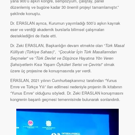
yana 900’ü aşkın kongre, sempozyum, çalıştay, panel
düzenlemiş ve bugüne kadar 30 önemli projeyi tamamlamıştır.”
şeklinde konuştu.
Dr. ERASLAN ayrıca, Kurumun yayımladığı 500’ü aşkın kaynak
eser ve verdiği akademik burslarla bilimsel çalışmaları
desteklediğini de ifade etti.
Dr. Zeki ERASLAN, Başkanlığın devam etmekte olan “
Türk Masal
Külliyatı (Türkiye Sahası)
”, “
Çocuklar İçin Türk Masallarından
Seçmeler
” ve “
Türk Devlet ve Düşünce Hayatına Yön Veren
Şahsiyetlerin Kısa Yaşam Öyküleri Serisi ve Çevirisi
” olmak
üzere üç projesine de konuşmasında yer verdi.
ERASLAN, 2021 yılının Cumhurbaşkanımız tarafından “Yunus
Emre ve Türkçe Yılı” ilan edilmesi nedeniyle projenin ilk kitabının
“Yunus Emre” olduğunu söyledi. Dr. Zeki ERASLAN konuşmasını
kongrenin başarılı geçmesi temennisinde bulunarak sonlandırdı.