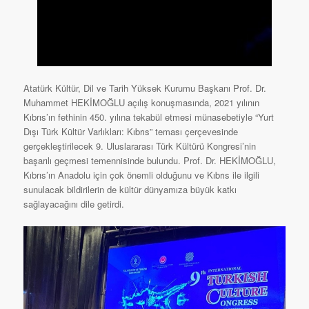
Atatürk Kültür, Dil ve Tarih Yüksek Kurumu Başkanı Prof. Dr.
Muhammet HEKİMOĞLU açılış konuşmasında, 2021 yılının
Kıbrıs’ın fethinin 450. yılına tekabül etmesi münasebetiyle “Yurt
Dışı Türk Kültür Varlıkları: Kıbrıs” teması çerçevesinde
gerçekleştirilecek 9. Uluslararası Türk Kültürü Kongresi’nin
başarılı geçmesi temennisinde bulundu. Prof. Dr. HEKİMOĞLU,
Kıbrıs’ın Anadolu için çok önemli olduğunu ve Kıbrıs ile ilgili
sunulacak bildirilerin de kültür dünyamıza büyük katkı
sağlayacağını dile getirdi.