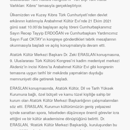
Varlıkları: Kıbrıs” temasıyla gerçekleştiriyor.
Ülkemizden ve Kuzey Kıbrıs Türk Cumhuriyeti’nden devlet
erkânının katılımıyla Arabahmet Kültür Evi’nde 21 Ekim 2021
günü saat 10.00’da başlayan açılış töreni Cumhurbaşkanımız
Sayın Recep Tayyip ERDOĞAN ve Cumhurbaşkanı Yardımcımız
Sayın Fuat OKTAY’ın kongreye gönderdikleri tebrik mesajlarının
okunmasıyla başladı ve açılış konuşmalarıyla devam etti.
Atatürk Kültür Merkezi Başkanı Dr. Zeki ERASLAN konuşmasına,
9. Uluslararası Türk Kültürü Kongresi’ni kadim medeniyet merkezi
Akdeniz’in incisi Kıbrıs’ta Arabahmet Kültür Evi gibi kongrenin
temasına uygun tarihî bir mekânda yapmaktan duyduğu
memnuniyeti dile getirerek başladı.
ERASLAN konuşmasında, Atatürk Kültür, Dil ve Tarih Yüksek
Kurumuna bağlı, özel bütçeli ve kamu tüzel kişiliğe sahip bir
kurum olan Atatürk Kültür Merkezi Başkanlığının çalışmalarından
söz etti. ERASLAN, Kurumun kültürümüzün geniş yelpazesi
içinde sanattan spora, felsefeden düşünceye önemli görevler icra
ettiğini ve bir kültür akademisine dönüştüğünü belirtti. Dr.
ERASLAN, “Atatürk Kültür Merkezi Başkanlığı, kuruluşundan bu