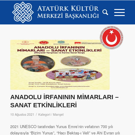
ANADOLU İRFANININ MİMARLARI –
SANAT ETKİNLİKLERİ
/
10 Ağustos 2021
Kategori /
Manşet
2021 UNESCO tarafından Yunus Emre’nin vefatının 700 yılı
dolayısıyla “Bizim Yunus”, “Hacı Bektaş-ı Veli” ve Ahi Evran yılı