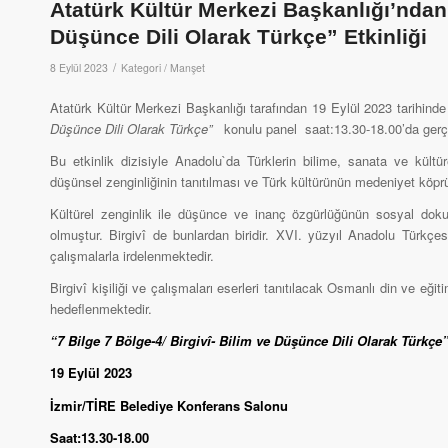
Atatürk Kültür Merkezi Başkanlığı’ndan 
Düşünce Dili Olarak Türkçe” Etkinliği
/
8 Eylül 2023
Kategori /
Manşet
Atatürk Kültür Merkezi Başkanlığı tarafından 19 Eylül 2023 tarihi
Düşünce Dili Olarak Türkçe”
konulu panel saat:13.30-18.00’da gerçek
Bu etkinlik dizisiyle Anadolu`da Türklerin bilime, sanata ve kültü
düşünsel zenginliğinin tanıtılması ve Türk kültürünün medeniyet köprü
Kültürel zenginlik ile düşünce ve inanç özgürlüğünün sosyal dokuya
olmuştur. Birgivî de bunlardan biridir. XVI. yüzyıl Anadolu Türkçe
çalışmalarla irdelenmektedir.
Birgivî kişiliği ve çalışmaları eserleri tanıtılacak Osmanlı din ve eğit
hedeflenmektedir.
“7 Bilge 7 Bölge-4/ Birgivî- Bilim ve Düşünce Dili Olarak Türk
19 Eylül 2023
İzmir/TİRE Belediye Konferans Salonu
Saat:13.30-18.00