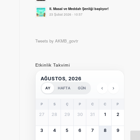
II. Masal ve Meddah Şenliği başlıyor!
23 Şubat 2026 - 10:57
Tweets by AKMB_govtr
Etkinlik Takvimi
AĞUSTOS, 2026
‹
›
AY
HAFTA
GÜN
P
S
Ç
P
C
C
P
27
28
29
30
31
1
2
3
4
5
6
7
8
9