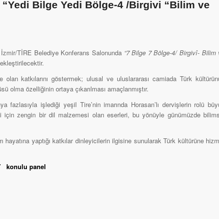
“Yedi Bilge Yedi Bölge-4 /Birgivi “Bilim ve
nde İzmir/TİRE Belediye Konferans Salonunda
“7 Bilge 7 Bölge-4/ Birgivî- Bilim
leştirilecektir.
re olan katkılarını göstermek; ulusal ve uluslararası camiada Türk kültürü
sü olma özelliğinin ortaya çıkarılması amaçlanmıştır.
 fazlasıyla işlediği yeşil Tire’nin imarında Horasan’lı dervişlerin rolü bü
si için zengin bir dil malzemesi olan eserleri, bu yönüyle günümüzde bilim
im hayatına yaptığı katkılar dinleyicilerin ilgisine sunularak Türk kültürüne hiz
çe”
konulu panel