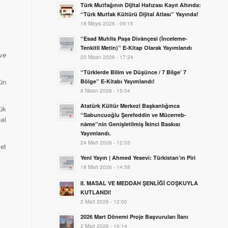
Türk Mutfağının Dijital Hafızası Kayıt Altında:
“Türk Mutfak Kültürü Dijital Atlası” Yayında!
18 Mayıs 2026 - 09:15
“Esad Muhlis Paşa Dîvânçesi (İnceleme-
Tenkitli Metin)” E-Kitap Olarak Yayımlandı
 ve
20 Nisan 2026 - 17:24
“Türklerde Bilim ve Düşünce / 7 Bilge’ 7
nün
Bölge” E-Kitabı Yayımlandı!
8 Nisan 2026 - 15:04
Atatürk Kültür Merkezi Başkanlığınca
yük
“Sabuncuoğlu Şerefeddin ve Mücerreb-
sel
nâme”nin Genişletilmiş İkinci Baskısı
Yayımlandı.
24 Mart 2026 - 12:03
met
Yeni Yayın | Ahmed Yesevî: Türkistan’ın Pîri
18 Mart 2026 - 14:58
II. MASAL VE MEDDAH ŞENLİĞİ COŞKUYLA
KUTLANDI!
2 Mart 2026 - 12:00
2026 Mart Dönemi Proje Başvuruları İlanı
2 Mart 2026 - 10:14