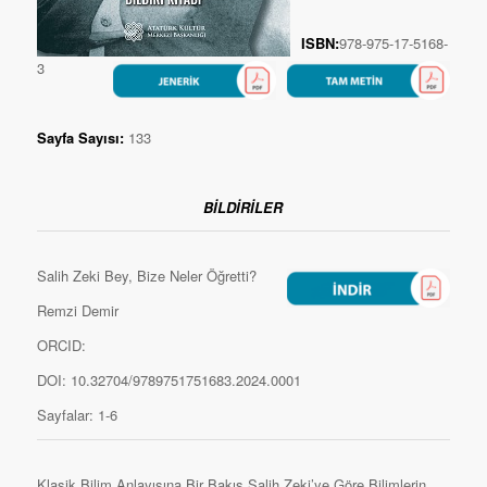
ISBN:
978-975-17-5168-
3
Sayfa Sayısı:
133
BİLDİRİLER
Salih Zeki Bey, Bize Neler Öğretti?
Remzi Demir
ORCID:
DOI: 10.32704/9789751751683.2024.0001
Sayfalar: 1-6
Klasik Bilim Anlayışına Bir Bakış Salih Zeki’ye Göre Bilimlerin