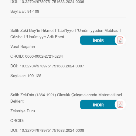
DOI: 10.32704/9789751751683.2024.0006
Sayfalar: 91-108
Salih Zeki Bey’in Hıkmet-I Tabî‘Iyye-I ‘Umûmıyyeden Mebhas-I
Câzıbe-I ‘Umûmıyye Adlı Eseri
Vural Başaran
ORCID: 0000-0002-2721-5234
DOI: 10.32704/9789751751683.2024.0007
Sayfalar: 109-128
Salih Zeki’nin (1864-1921) Olasılık Çalışmalarında Matematiksel
Beklenti
Zekeriya Duru
ORCID:
DOI: 10.32704/9789751751683.2024.0008