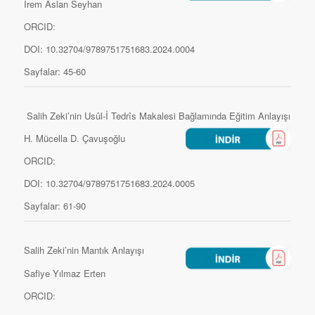
İrem Aslan Seyhan
ORCID:
DOI: 10.32704/9789751751683.2024.0004
Sayfalar: 45-60
Salih Zeki’nin Usûl-İ Tedrîs Makalesi Bağlamında Eğitim Anlayışı
H. Mücella D. Çavuşoğlu
ORCID:
DOI: 10.32704/9789751751683.2024.0005
Sayfalar: 61-90
Salih Zeki’nin Mantık Anlayışı
Safiye Yılmaz Erten
ORCID: