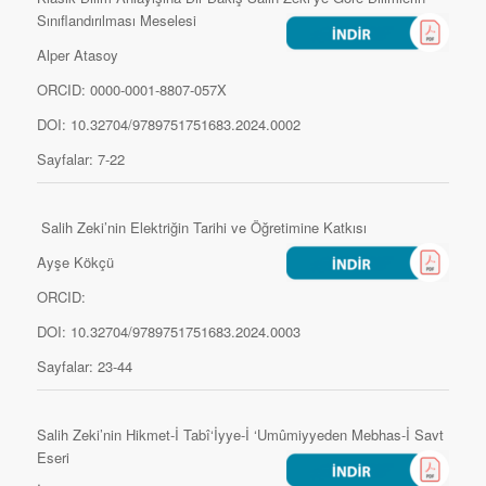
Sınıflandırılması Meselesi
Alper Atasoy
ORCID: 0000-0001-8807-057X
DOI: 10.32704/9789751751683.2024.0002
Sayfalar: 7-22
Salih Zeki’nin Elektriğin Tarihi ve Öğretimine Katkısı
Ayşe Kökçü
ORCID:
DOI: 10.32704/9789751751683.2024.0003
Sayfalar: 23-44
Salih Zeki’nin Hikmet-İ Tabî‘İyye-İ ‘Umûmiyyeden Mebhas-İ Savt
Eseri