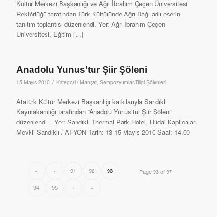
Kültür Merkezi Başkanlığı ve Ağrı İbrahim Çeçen Üniversitesi
Rektörlüğü tarafından Türk Kültüründe Ağrı Dağı adlı eserin
tanıtım toplantısı düzenlendi. Yer: Ağrı İbrahim Çeçen
Üniversitesi, Eğitim […]
Anadolu Yunus’tur Şiir Şöleni
/
15 Mayıs 2010
Kategori /
Manşet
,
Sempozyumlar/Bilgi Şölenleri
Atatürk Kültür Merkezi Başkanlığı katkılarıyla Sandıklı
Kaymakamlığı tarafından “Anadolu Yunus’tur Şiir Şöleni”
düzenlendi. Yer: Sandıklı Thermal Park Hotel, Hüdai Kaplıcaları
Mevkii Sandıklı / AFYON Tarih: 13-15 Mayıs 2010 Saat: 14.00
«
‹
91
92
93
Page 93 of 97
94
95
›
»