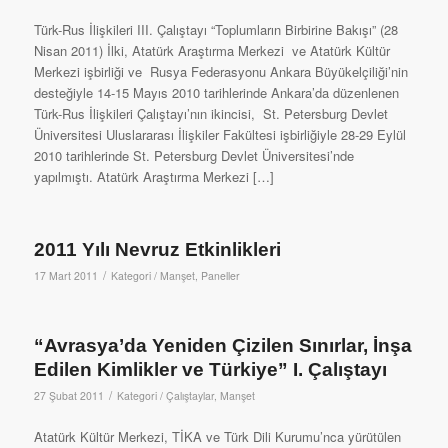
Türk-Rus İlişkileri III. Çalıştayı “Toplumların Birbirine Bakışı” (28
Nisan 2011) İlki, Atatürk Araştırma Merkezi ve Atatürk Kültür
Merkezi işbirliği ve Rusya Federasyonu Ankara Büyükelçiliği’nin
desteğiyle 14-15 Mayıs 2010 tarihlerinde Ankara’da düzenlenen
Türk-Rus İlişkileri Çalıştayı’nın ikincisi, St. Petersburg Devlet
Üniversitesi Uluslararası İlişkiler Fakültesi işbirliğiyle 28-29 Eylül
2010 tarihlerinde St. Petersburg Devlet Üniversitesi’nde
yapılmıştı. Atatürk Araştırma Merkezi […]
2011 Yılı Nevruz Etkinlikleri
/
17 Mart 2011
Kategori /
Manşet
,
Paneller
“Avrasya’da Yeniden Çizilen Sınırlar, İnşa
Edilen Kimlikler ve Türkiye” I. Çalıştayı
/
27 Şubat 2011
Kategori /
Çalıştaylar
,
Manşet
Atatürk Kültür Merkezi, TİKA ve Türk Dili Kurumu’nca yürütülen