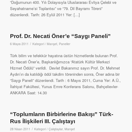
“Doğumunun 400. Yılı Dolayısıyla Uluslararası Evliya Çelebi ve
Seyahatname’si Toplantısı” ve “79. Dil Bayramı Töreni”
düzenlendi. Tarih: 26 Eylül 2011 Yer: […]
Prof. Dr. Necati Öner’e “Saygı Paneli”
/
6 Mayıs 2011
Kategori /
Manşet
,
Paneller
Türk bilim ve tefekkür hayatına üstün hizmetlerde bulunan Prof.
Dr. Necati Öner’e, Başkanlığımızca “Atatürk Kültür Merkezi
Hizmet Ödülü” verildi. Devlet Bakanımız sayın Prof. Dr. Mehmet
Aydın’ın da katıldığı ödül takdim töreninden sonra, Öner adına bir
“Saygı Paneli” düzenlendi. Tarih : 6 Mayıs 2011, Cuma Yer: A.Ü.,
İlahiyat Fakültesi, Yunus Emre Konferans Salonu, Bahçelievler-
ANKARA Saat: 14.30
“Toplumların Birbirlerine Bakışı” Türk-
Rus İlişkileri III. Çalıştayı
/
28 Nisan 2011
Kategori /
Çalıştaylar
,
Manşet