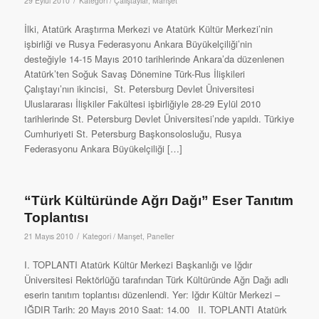
29 Eylül 2010
Kategori /
Çalıştaylar
,
Manşet
İlki, Atatürk Araştırma Merkezi ve Atatürk Kültür Merkezi’nin
işbirliği ve Rusya Federasyonu Ankara Büyükelçiliği’nin
desteğiyle 14-15 Mayıs 2010 tarihlerinde Ankara’da düzenlenen
Atatürk’ten Soğuk Savaş Dönemine Türk-Rus İlişkileri
Çalıştayı’nın ikincisi, St. Petersburg Devlet Üniversitesi
Uluslararası İlişkiler Fakültesi işbirliğiyle 28-29 Eylül 2010
tarihlerinde St. Petersburg Devlet Üniversitesi’nde yapıldı. Türkiye
Cumhuriyeti St. Petersburg Başkonsolosluğu, Rusya
Federasyonu Ankara Büyükelçiliği […]
“Türk Kültüründe Ağrı Dağı” Eser Tanıtım
Toplantısı
/
21 Mayıs 2010
Kategori /
Manşet
,
Paneller
I. TOPLANTI Atatürk Kültür Merkezi Başkanlığı ve Iğdır
Üniversitesi Rektörlüğü tarafından Türk Kültüründe Ağrı Dağı adlı
eserin tanıtım toplantısı düzenlendi. Yer: Iğdır Kültür Merkezi –
IĞDIR Tarih: 20 Mayıs 2010 Saat: 14.00 II. TOPLANTI Atatürk