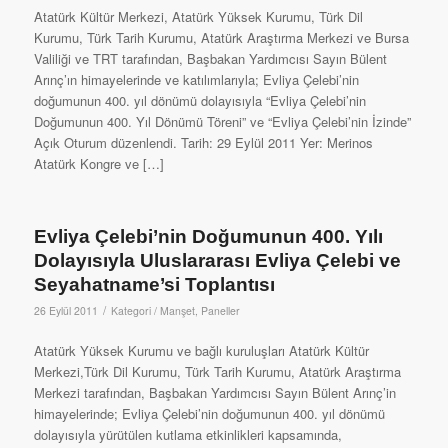
Atatürk Kültür Merkezi, Atatürk Yüksek Kurumu, Türk Dil
Kurumu, Türk Tarih Kurumu, Atatürk Araştırma Merkezi ve Bursa
Valiliği ve TRT tarafından, Başbakan Yardımcısı Sayın Bülent
Arınç’ın himayelerinde ve katılımlarıyla; Evliya Çelebi’nin
doğumunun 400. yıl dönümü dolayısıyla “Evliya Çelebi’nin
Doğumunun 400. Yıl Dönümü Töreni” ve “Evliya Çelebi’nin İzinde”
Açık Oturum düzenlendi. Tarih: 29 Eylül 2011 Yer: Merinos
Atatürk Kongre ve […]
Evliya Çelebi’nin Doğumunun 400. Yılı
Dolayısıyla Uluslararası Evliya Çelebi ve
Seyahatname’si Toplantısı
/
26 Eylül 2011
Kategori /
Manşet
,
Paneller
Atatürk Yüksek Kurumu ve bağlı kuruluşları Atatürk Kültür
Merkezi,Türk Dil Kurumu, Türk Tarih Kurumu, Atatürk Araştırma
Merkezi tarafından, Başbakan Yardımcısı Sayın Bülent Arınç’in
himayelerinde; Evliya Çelebi’nin doğumunun 400. yıl dönümü
dolayısıyla yürütülen kutlama etkinlikleri kapsamında,