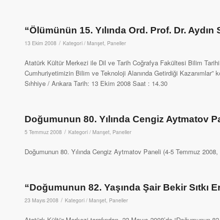
“Ölümünün 15. Yılında Ord. Prof. Dr. Aydın S
/
13 Ekim 2008
Kategori /
Manşet
,
Paneller
Atatürk Kültür Merkezi ile Dil ve Tarih Coğrafya Fakültesi Bilim Tarih
Cumhuriyetimizin Bilim ve Teknoloji Alanında Getirdiği Kazanımlar” 
Sıhhiye / Ankara Tarih: 13 Ekim 2008 Saat : 14.30
Doğumunun 80. Yılında Cengiz Aytmatov Pa
/
5 Temmuz 2008
Kategori /
Manşet
,
Paneller
Doğumunun 80. Yılında Cengiz Aytmatov Paneli (4-5 Temmuz 2008, 
“Doğumunun 82. Yaşında Şair Bekir Sıtkı E
/
23 Mayıs 2008
Kategori /
Manşet
,
Paneller
Atatürk Kültür Merkezi tarafından 23 Mayıs 2008’de “Doğumunun 82.