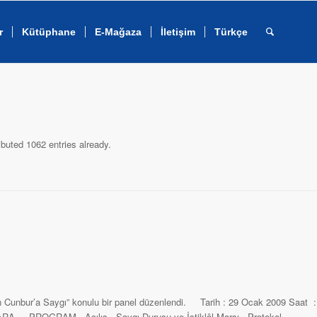
r
Kütüphane
E-Mağaza
İletişim
Türkçe
buted 1062 entries already.
jgan Cunbur’a Saygı” konulu bir panel düzenlendi. Tarih : 29 Ocak 2009 Saat :
ANKARA PROGRAM Açılış Saygı Duruşu ve İstiklâl Marşı Protokol