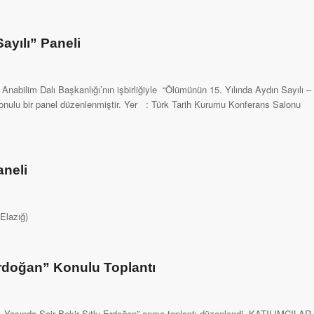
ayılı” Paneli
i Anabilim Dalı Başkanlığı’nın işbirliğiyle “Ölümünün 15. Yılında Aydın Sayılı –
konulu bir panel düzenlenmiştir. Yer : Türk Tarih Kurumu Konferans Salonu
neli
Elazığ)
rdoğan” Konulu Toplantı
 Yaşında Şair Bekir Sıtkı Erdoğan” anma toplantı düzenlendi. KATILIMCILAR