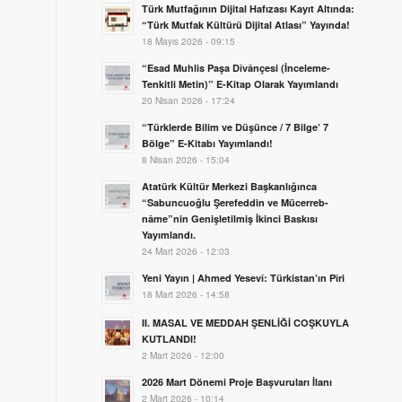
Türk Mutfağının Dijital Hafızası Kayıt Altında:
“Türk Mutfak Kültürü Dijital Atlası” Yayında!
18 Mayıs 2026 - 09:15
“Esad Muhlis Paşa Dîvânçesi (İnceleme-
Tenkitli Metin)” E-Kitap Olarak Yayımlandı
20 Nisan 2026 - 17:24
“Türklerde Bilim ve Düşünce / 7 Bilge’ 7
Bölge” E-Kitabı Yayımlandı!
8 Nisan 2026 - 15:04
Atatürk Kültür Merkezi Başkanlığınca
“Sabuncuoğlu Şerefeddin ve Mücerreb-
nâme”nin Genişletilmiş İkinci Baskısı
Yayımlandı.
24 Mart 2026 - 12:03
Yeni Yayın | Ahmed Yesevî: Türkistan’ın Pîri
18 Mart 2026 - 14:58
II. MASAL VE MEDDAH ŞENLİĞİ COŞKUYLA
KUTLANDI!
2 Mart 2026 - 12:00
2026 Mart Dönemi Proje Başvuruları İlanı
2 Mart 2026 - 10:14