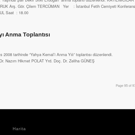
 ÇORUK Arş. Gör. Çilem TERCÜMAN Yer : İstanbul Fetih Cemiyeti Konferan
UL Saat : 18.00
yı Anma Toplantısı
s 2008 tarihinde “Yahya Kemal’i Anma Yılı” toplantısı düzenlendi.
 Dr. Nazım Hikmet POLAT Yrd. Doç. Dr. Zeliha GÜNEŞ
Page 95 of 9
Harita