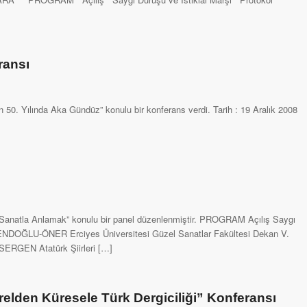
ransı
 50. Yılında Aka Gündüz” konulu bir konferans verdi. Tarih : 19 Aralık 2008
A
k’ü Sanatla Anlamak” konulu bir panel düzenlenmiştir. PROGRAM Açılış Saygı
VENDOĞLU-ÖNER Erciyes Üniversitesi Güzel Sanatlar Fakültesi Dekan V.
ERGEN Atatürk Şiirleri […]
Yerelden Küresele Türk Dergiciliği” Konferansı