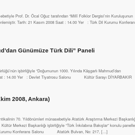
sebetiyle Prof. Dr. Öcal Oğuz tarafından “Millî Folklor Dergisi’nin Kuruluşunun
üzenlemiştir. Tarih: 21 Kasım 2008 Saat : 14.00 Yer : Türk Dil Kurumu Konfera
d’dan Günümüze Türk Dili” Paneli
üdürlüğü’nün işbirliğiyle “Doğumunun 1000. Yılında Kâşgarlı Mahmud’dan
08 Saat : 14.00 Yer : Devlet Tiyatrosu Salonu Kültür Sarayı DİYARBAKIR
 Ekim 2008, Ankara)
 İntikalinin 70. Yıldönümleri münasebetiyle Atatürk Araştırma Merkezi Başkanlığ
ültür Merkezi Başkanlığı işbirliğiyle “Türk İnkılabına Bakışlar” konulu panelle
Dil Kurumu Konferans Salonu Atatürk Bulvarı, No: 217, […]