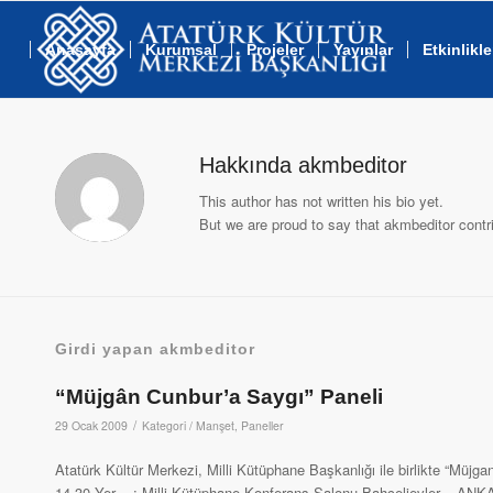
Anasayfa
Kurumsal
Projeler
Yayınlar
Etkinlikle
Hakkında
akmbeditor
This author has not written his bio yet.
But we are proud to say that
akmbeditor
contri
Girdi yapan akmbeditor
“Müjgân Cunbur’a Saygı” Paneli
/
29 Ocak 2009
Kategori /
Manşet
,
Paneller
Atatürk Kültür Merkezi, Milli Kütüphane Başkanlığı ile birlikte “Mü
14.30 Yer : Milli Kütüphane Konferans Salonu Bahçelievler – 