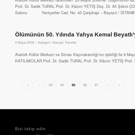
Prof. Dr. Sadık TURAL Prof. Dr. Kâzım YETİŞ Doç. Dr. Ali Şükrü
Salonu Yeniçeriler Cad. No: 43 Çarşıkapı – Beyazıt / İSTANB
Ölümünün 50. Yılında Yahya Kemal Beyatlı’
/
9 Mayıs 2008
Kategori /
Manşet
,
Paneller
Atatürk Kültür Merkezi ve Simav Kaymakamlığı’nın işbirliği ile 9 Mayı
KATILIMCILAR Prof. Dr. Sadık TURAL Prof. Dr. Kâzım YETİŞ Prof.
«
‹
93
94
96
97
›
»
95
Bizi takip edin