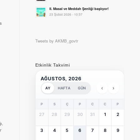
II. Masal ve Meddah Şenliği başlıyor!
23 Şubat 2026 - 10:57
ns
Tweets by AKMB_govtr
Etkinlik Takvimi
AĞUSTOS, 2026
‹
›
AY
HAFTA
GÜN
P
S
Ç
P
C
C
P
27
28
29
30
31
1
2
ı,
r
3
4
5
6
7
8
9