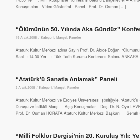
Konuşmaları Video Gösterimi Panel Prof. Dr. Osman […]
“Ölümünün 50. Yılında Aka Gündüz” Konfe
/
19 Aralık 2008
Kategori /
Manşet
,
Paneller
Atatürk Kültür Merkezi adına Sayın Prof. Dr. Abide Doğan, “Ölümünün
Saat : 14.30 Yer : Türk Tarih Kurumu Konferans Salonu ANKAR
“Atatürk’ü Sanatla Anlamak” Paneli
/
3 Aralık 2008
Kategori /
Manşet
,
Paneller
Atatürk Kültür Merkezi ve Erciyes Üniversitesi işbirliğiyle, “Atatür
Duruşu ve İstiklâl Marşı Açış Konuşmaları Doç. Dr. N. Oya LE
Prof. Dr. Osman HORATA Atatürk Kültür Merkezi Başkanı Semih S
“Millî Folklor Dergisi’nin 20. Kuruluş Yılı: 