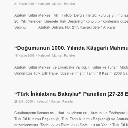
/
21 Kasım 2008
Kategori /
Manşet
,
Paneller
Atatürk Kültür Merkezi, Millî Folklor Dergisi’nin 20. kuruluş yılı müna
20. Yılı: Yerelden Küresele Türk Dergiciliği” konulu bir konferans d
Salonu Atatürk Bulvarı, No: 217, Kavaklıdere / Ankara
“Doğumunun 1000. Yılında Kâşgarlı Mahmu
/
18 Kasım 2008
Kategori /
Manşet
,
Paneller
Atatürk Kültür Merkezi ve Diyarbakır Valiliği, İl Kültür ve Turizm M
Günümüze Türk Dili” Paneli düzenlenmiştir. Tarih: 18 Kasım 20
“Türk İnkılabına Bakışlar” Panelleri (27-28
/
28 Ekim 2008
Kategori /
Manşet
,
Paneller
Cumhuriyetin İlanının 85., Harf İnkılabının 80., Atatürk’ün Edebiyete
Türk Dil Kurumu Başkanlığı, Türk Tarih Kurumu Başkanlığı ve Atatürk K
düzenlenmiştir. Tarih: 27-28 Ekim 2008 Saat : 10.00 Yer : Türk 