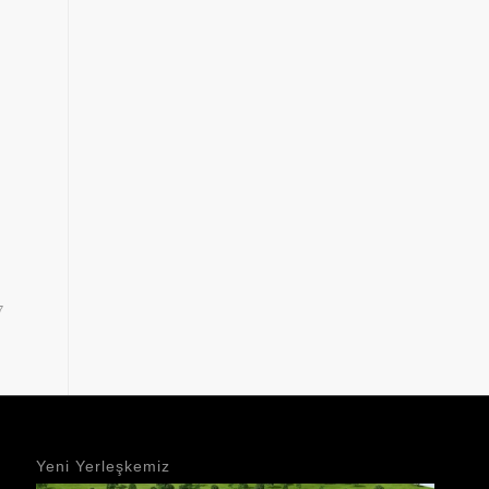
s
7
Yeni Yerleşkemiz